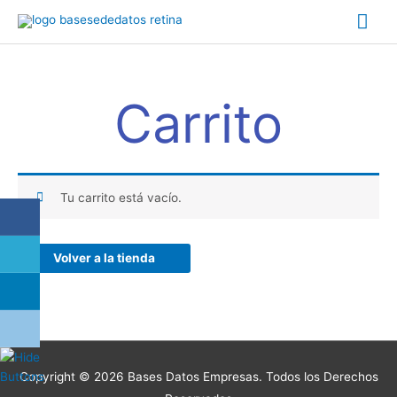
Ir
Me
al
contenido
prin
Carrito
Tu carrito está vacío.
Volver a la tienda
Copyright © 2026 Bases Datos Empresas. Todos los Derechos