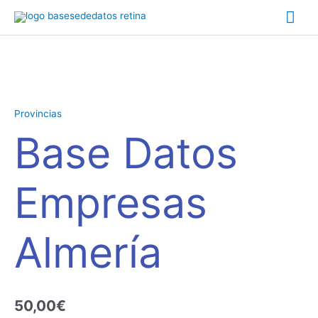
Ir
Me
al
contenido
prin
Base
Datos
Empresas
Provincias
Almería
Base Datos
cantidad
Empresas
Almería
50,00
€