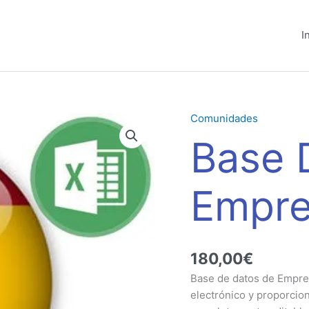
I
Comunidades
Base
Datos
Base 
Empresas
Cataluña
cantidad
Empre
180,00
€
Base de datos de Empre
electrónico y proporcion