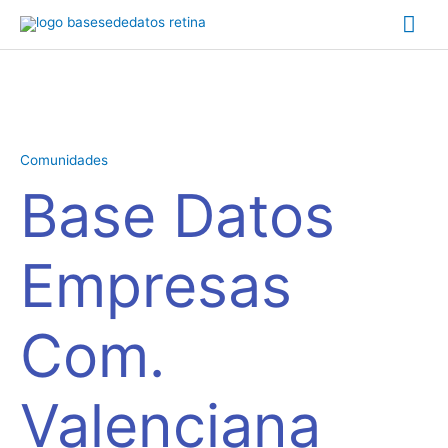
Ir
Me
al
contenido
prin
Base
Datos
Empresas
Comunidades
Com.
Base Datos
Valenciana
cantidad
Empresas
Com.
Valenciana