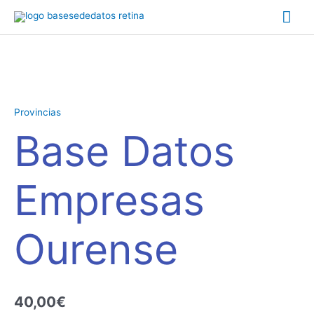
Ir
Me
al
contenido
prin
Base
Datos
Empresas
Provincias
Ourense
Base Datos
cantidad
Empresas
Ourense
40,00
€