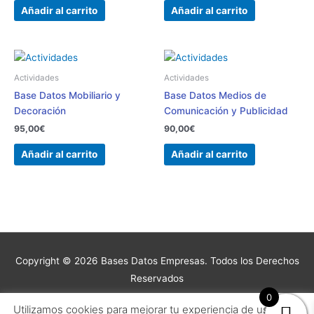
Añadir al carrito
Añadir al carrito
Actividades
Actividades
Base Datos Mobiliario y
Base Datos Medios de
Decoración
Comunicación y Publicidad
95,00
€
90,00
€
Añadir al carrito
Añadir al carrito
Copyright © 2026 Bases Datos Empresas. Todos los Derechos
Reservados
0
Copyright © 2026
Bases Datos Empresas
| Desarrollado por
Utilizamos cookies para mejorar tu experiencia de usuario y