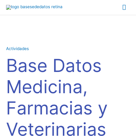
Ir
Me
al
contenido
prin
Base
Datos
Medicina,
Actividades
Farmacias
Base Datos
y
Veterinarias
cantidad
Medicina,
Farmacias y
Veterinarias