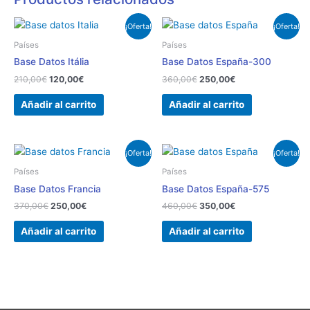
El
El
El
El
¡Oferta!
¡Oferta!
precio
precio
precio
precio
original
actual
original
actual
Países
Países
era:
es:
era:
es:
Base Datos Itália
Base Datos España-300
210,00€.
120,00€.
360,00€.
250,00€.
210,00
€
120,00
€
360,00
€
250,00
€
Añadir al carrito
Añadir al carrito
El
El
El
El
¡Oferta!
¡Oferta!
precio
precio
precio
precio
original
actual
original
actual
Países
Países
era:
es:
era:
es:
Base Datos Francia
Base Datos España-575
370,00€.
250,00€.
460,00€.
350,00€.
370,00
€
250,00
€
460,00
€
350,00
€
Añadir al carrito
Añadir al carrito