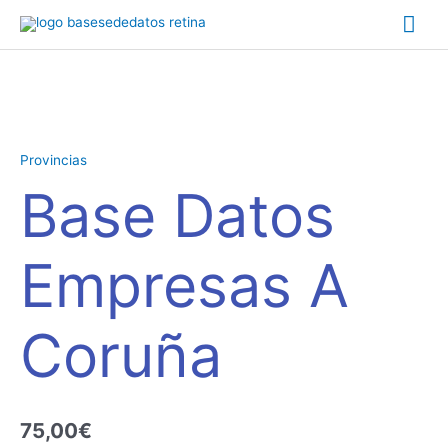
Ir
Me
al
contenido
prin
Base
Datos
Empresas
Provincias
A
Base Datos
Coruña
cantidad
Empresas A
Coruña
75,00
€