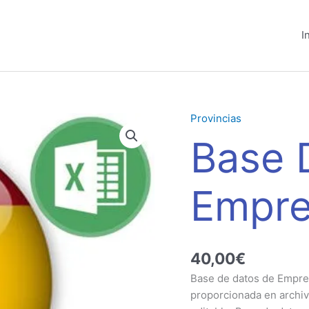
I
Provincias
Base
Datos
Base 
Empresas
Badajoz
cantidad
Empre
40,00
€
Base de datos de Empres
proporcionada en archiv