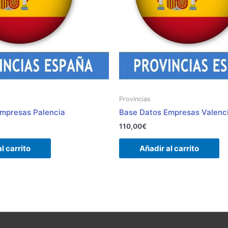
Provincias
mpresas Palencia
Base Datos Empresas Valenc
110,00
€
l carrito
Añadir al carrito