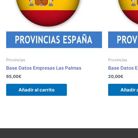
Provincias
Provincias
Base Datos Empresas Las Palmas
Base Datos E
65,00
€
20,00
€
Añadir al carrito
Añadir a