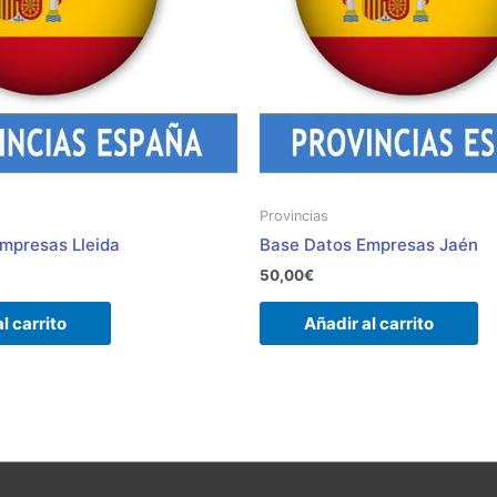
Provincias
mpresas Lleida
Base Datos Empresas Jaén
50,00
€
l carrito
Añadir al carrito