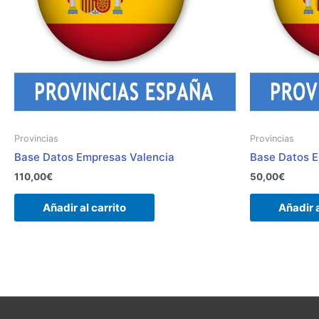
Provincias
Provincias
Base Datos Empresas Valencia
Base Datos E
110,00
€
50,00
€
Añadir al carrito
Añadir a