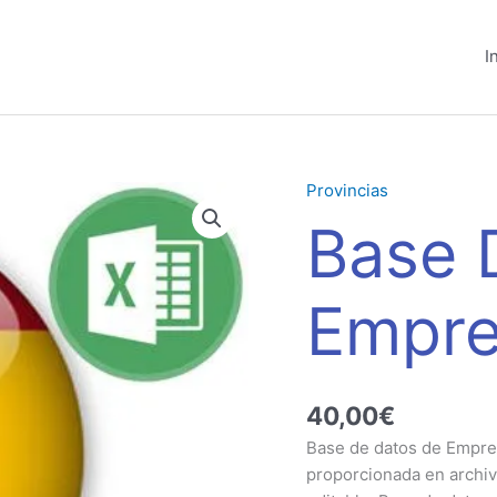
I
Provincias
Base
Datos
Base 
Empresas
Burgos
cantidad
Empre
40,00
€
Base de datos de Empres
proporcionada en archiv