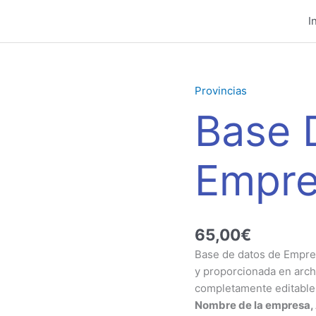
I
Provincias
Base
Datos
Base 
Empresas
Granada
cantidad
Empre
65,00
€
Base de datos de Empres
y proporcionada en archi
completamente editable.
Nombre de la empresa, A