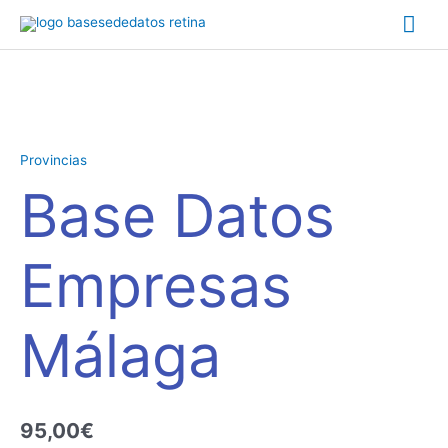
Ir
Me
al
contenido
prin
Base
Datos
Empresas
Provincias
Málaga
Base Datos
cantidad
Empresas
Málaga
95,00
€