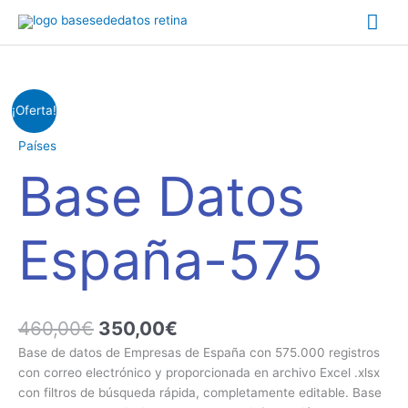
Ir
Me
al
contenido
prin
El
El
Base
¡Oferta!
precio
precio
Datos
original
actual
España-
Países
era:
es:
575
Base Datos
460,00€.
350,00€.
cantidad
España-575
460,00
€
350,00
€
Base de datos de Empresas de España con 575.000 registros
con correo electrónico y proporcionada en archivo Excel .xlsx
con filtros de búsqueda rápida, completamente editable. Base