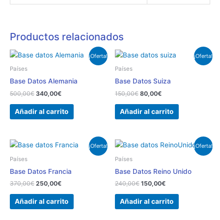
Productos relacionados
El
El
El
El
¡Oferta!
¡Oferta!
precio
precio
precio
precio
original
actual
original
actual
Países
Países
era:
es:
era:
es:
Base Datos Alemania
Base Datos Suiza
500,00€.
340,00€.
150,00€.
80,00€.
500,00
€
340,00
€
150,00
€
80,00
€
Añadir al carrito
Añadir al carrito
El
El
El
El
¡Oferta!
¡Oferta!
precio
precio
precio
precio
original
actual
original
actual
Países
Países
era:
es:
era:
es:
Base Datos Francia
Base Datos Reino Unido
370,00€.
250,00€.
240,00€.
150,00€.
370,00
€
250,00
€
240,00
€
150,00
€
Añadir al carrito
Añadir al carrito