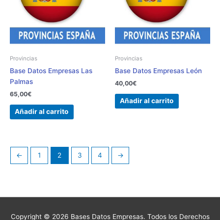
Provincias
Provincias
Base Datos Empresas Las
Base Datos Empresas León
Palmas
40,00
€
65,00
€
Añadir al carrito
Añadir al carrito
←
1
2
3
4
→
Copyright © 2026 Bases Datos Empresas. Todos los Derechos