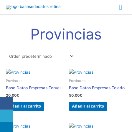
Ir
Me
al
contenido
prin
Provincias
Provincias
Provincias
Base Datos Empresas Teruel
Base Datos Empresas Toledo
20,00
€
50,00
€
Añadir al carrito
Añadir al carrito