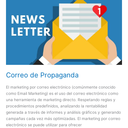
de
Propaganda
Correo de Propaganda
El marketing por correo electrónico (comúnmente conocido
como Email Marketing) es el uso del correo electrónico como
una herramienta de marketing directo. Respetando reglas y
procedimientos predefinidos, analizando la rentabilidad
generada a través de informes y análisis gráficos y generando
campañas cada vez más optimizadas. El marketing por correo
electrónico se puede utilizar para ofrecer