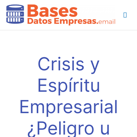
Ir
Me
al
contenido
prin
Crisis y
Espíritu
Empresarial
¿Peligro u