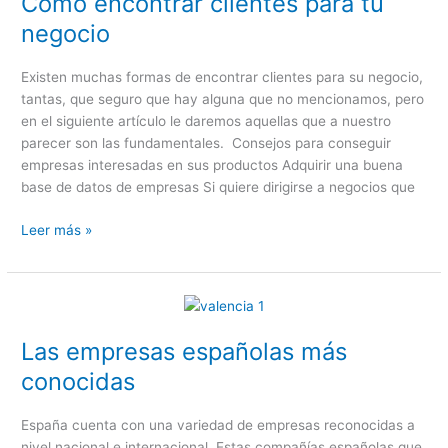
Como encontrar clientes para tu
para
negocio
tu
negocio
Existen muchas formas de encontrar clientes para su negocio,
tantas, que seguro que hay alguna que no mencionamos, pero
en el siguiente artículo le daremos aquellas que a nuestro
parecer son las fundamentales. Consejos para conseguir
empresas interesadas en sus productos Adquirir una buena
base de datos de empresas Si quiere dirigirse a negocios que
Leer más »
Las
empresas
Las empresas españolas más
españolas
más
conocidas
conocidas
España cuenta con una variedad de empresas reconocidas a
nivel nacional e internacional. Estas compañías españolas que