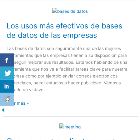
Los
usos
Los usos más efectivos de bases
más
efectivos
de datos de las empresas
de
bases
Las bases de datos son seguramente una de las mejores
de
herramientas que las empresas tienen a su disposición para
datos
conseguir mejorar sus resultados. Estamos hablando de una
de
herramienta que nos va a facilitar tareas clave para nuestra
las
empresa como por ejemplo enviar correos electrónicos
empresas
comerciales, hacer estudios o hacer publicidad. Vamos a
echarle un vistazo
Leer más »
Como
encontrar
clientes