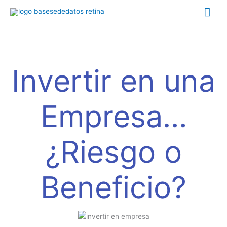
Ir
Me
al
Navegación
contenido
prin
de
artículos
Invertir en una
Empresa…
¿Riesgo o
Beneficio?