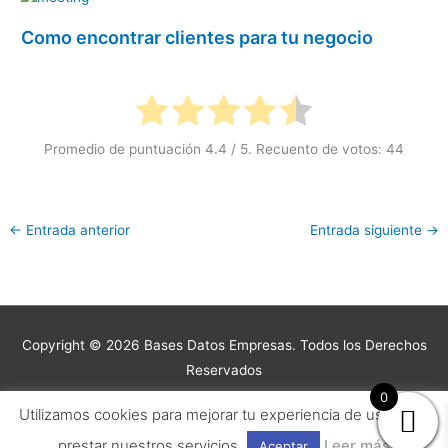
Como encontrar clientes para tu negocio
Promedio de puntuación
4.4
/ 5. Recuento de votos:
44
←
Entrada anterior
Entrada siguiente
→
Copyright © 2026 Bases Datos Empresas. Todos los Derechos
Reservados
0
Copyright © 2026
Bases Datos Empresas
| Desarrollado por
Utilizamos cookies para mejorar tu experiencia de usuario y
Astra Tema WordPress
prestar nuestros servicios
Leer más
Aceptar