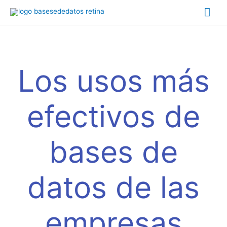
Ir
Me
al
contenido
prin
Los usos más
efectivos de
bases de
datos de las
empresas